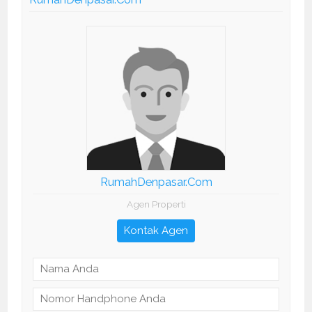
RumahDenpasar.Com
Agen Properti
Kontak Agen