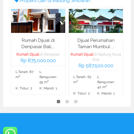
Properti Lain di Badung Jimbaran
i
Rumah Dijual di
Dijual Perumahan
Denpasar Bali,...
Taman Mumbul ...
g
Rumah Dijual
di Denpasar
Rumah Dijual
di Badung Nusa
Rum
Rp 875.000.000
Dua
Rp 587.500.000
go
L.Tanah: 87
L.
2
2
m
Bangunan:
L.Tanah: 62
L.
L
2
2
55 m
m
Bangunan:
2
40 m
K. Tidur: 2
K. Mandi: 1
K. Tidur: 2
K. Mandi: 1
K