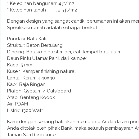
* Kelebihan bangunan: 4 jt/m2
* Kelebihan tanah : 2,5 jt/m2
Dengan design yang sangat cantik, perumahan ini akan men
Spesifikasi rumah adalah sebagai berikut:
Pondasi: Batu Kali
Struktur: Beton Bertulang
Dinding: Batako diplester, aci, cat, tempel batu alam
Daun Pintu Utama: Panil dari kamper
Kaca: 5 mm
Kusen: Kamper finishing natural
Lantai: Keramik 40x40
Kap: Baja Ringan
Plafon: Gypsum / Calsiboard
Atap: Genteng Kodok
Air: PDAM
Listrik: 1300 Watt
Kami dengan senang hati akan membantu Anda dalam pengu
Anda ditolak oleh pihak Bank, maka seluruh pembayaran A
Taman Sari Residence.