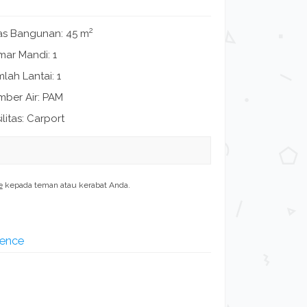
2
as Bangunan: 45 m
mar Mandi: 1
lah Lantai: 1
mber Air: PAM
ilitas: Carport
e
kepada teman atau kerabat Anda.
dence