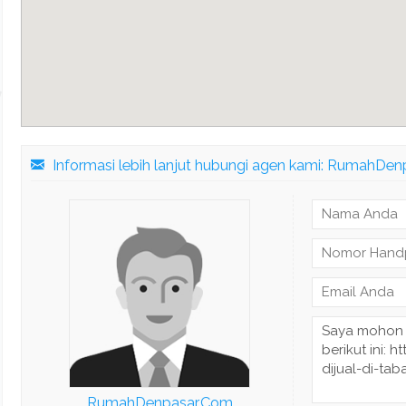
Informasi lebih lanjut hubungi agen kami: RumahDe
RumahDenpasar.Com