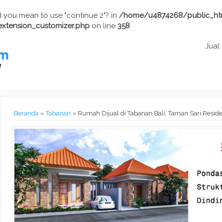
Did you mean to use "continue 2"? in
/home/u4874268/public_ht
extension_customizer.php
on line
358
Jual
Beranda
»
Tabanan
»
Rumah Dijual di Tabanan Bali, Taman Sari Resid