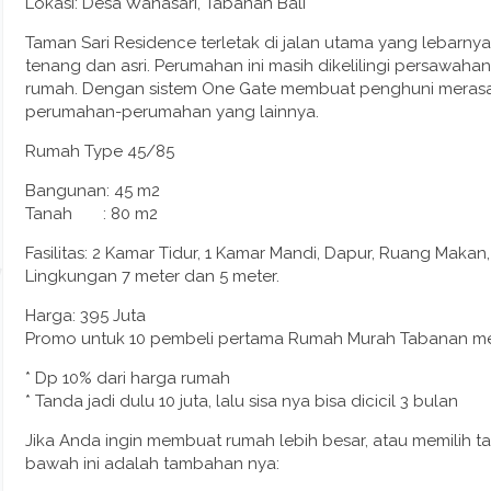
Lokasi: Desa Wanasari, Tabanan Bali
Taman Sari Residence terletak di jalan utama yang lebarn
tenang dan asri. Perumahan ini masih dikelilingi persawa
rumah. Dengan sistem One Gate membuat penghuni meras
perumahan-perumahan yang lainnya.
Rumah Type 45/85
Bangunan: 45 m2
Tanah : 80 m2
Fasilitas: 2 Kamar Tidur, 1 Kamar Mandi, Dapur, Ruang Makan
Lingkungan 7 meter dan 5 meter.
Harga: 395 Juta
Promo untuk 10 pembeli pertama Rumah Murah Tabanan men
* Dp 10% dari harga rumah
* Tanda jadi dulu 10 juta, lalu sisa nya bisa dicicil 3 bulan
Jika Anda ingin membuat rumah lebih besar, atau memilih ta
bawah ini adalah tambahan nya: